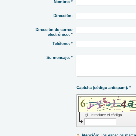
Nombre:
*
Dirección:
Dirección de correo
electrónico:
*
Teléfono:
*
Su mensaje:
*
Captcha (código antispam): *
↺
Introduce el código.
Atención
: Los espacios mar